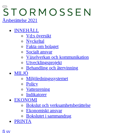
Skip
Toggle
to
Menu
content
Årsberättelse 2021
INNEHÅLL
Vd:s översikt
Nyckeltal
Fakta om bolaget
Socialt ansvar
Växelverkan och kommunikation
Utvecklingsprojekt
Behandling och återvinning
MILJÖ
Miljöledningssystemet
Policy
Vattenrening
Indikatorer
EKONOMI
Bokslut och verksamhetsberättelse
Ekonomiskt ansvar
Bokslutet i sammandrag
PRINTA
fi
sv