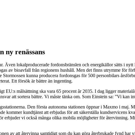
n ny renässans
ppar. Även lokalproducerade fordonsbränslen och energikällor sätts i nytt
ogas av bioavfall från regionens hushåll. Men det finns utrymme för förbä
le Stormossen kunna producera fordonsgas för 500 personbilars årsförbru
erat. Ett försök är bättre än ingenting.
igt EU:s målsättning ska vara 65 procent år 2035. I dag ligger materia
ansvar att sortera bättre. Vi måste tänka om. Som Einstein sa: ”Vi kan 
ngsstationerna. Den första autonoma stationen öppnar i Maxmo i maj. Med
nde kommer kundtjänst att erbjudas för att säkerställa kundservicens kva
ärför erbjuder vi också många olika mobila möjligheter för återvinning.
en av att återvinna samtidigt som du kan göra återbrukade fynd har vis