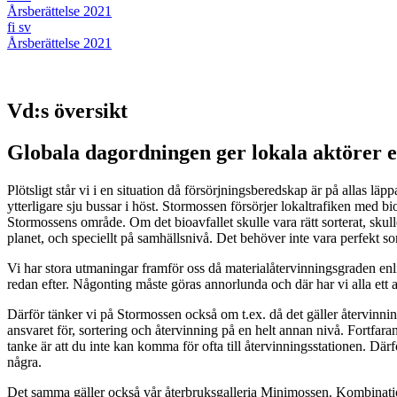
Årsberättelse 2021
fi
sv
Årsberättelse 2021
Vd:s översikt
Globala dagordningen ger lokala aktörer e
Plötsligt står vi i en situation då försörjningsberedskap är på allas lä
ytterligare sju bussar i höst. Stormossen försörjer lokaltrafiken med bi
Stormossens område. Om det bioavfallet skulle vara rätt sorterat, skul
planet, och speciellt på samhällsnivå. Det behöver inte vara perfekt sort
Vi har stora utmaningar framför oss då materialåtervinningsgraden enl
redan efter. Någonting måste göras annorlunda och där har vi alla ett 
Därför tänker vi på Stormossen också om t.ex. då det gäller återvinni
ansvaret för, sortering och återvinning på en helt annan nivå. Fortfara
tanke är att du inte kan komma för ofta till återvinningsstationen. D
några.
Det samma gäller också vår återbruksgalleria Minimossen. Kombination