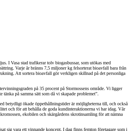
 ljus. I Vasa stad trafikerar tolv biogasbussar, som utökas med
ttring. Varje år bränns 7,5 miljoner kg felsorterat bioavfall bara från
kning. Att sortera bioavfall gör verkligen skillnad på det personliga
låtervinningsgraden på 35 procent på Stormossens område. Vi ligger
inte tänka på samma sätt som då vi skapade problemet”.
 betydligt ökade öppethållningstider är möjligheterna till, och också
litet och för att behålla de goda kundinteraktionerna vi har idag. Vår
 Mikromossen, ekobilen och skärgårdens skrotinsamling för att nämna
at sig vara ett vinnande koncept. I dag finns femton företagare som i