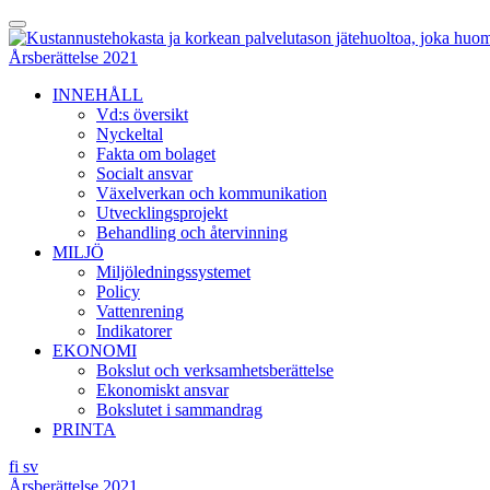
Skip
Toggle
to
Menu
content
Årsberättelse 2021
INNEHÅLL
Vd:s översikt
Nyckeltal
Fakta om bolaget
Socialt ansvar
Växelverkan och kommunikation
Utvecklingsprojekt
Behandling och återvinning
MILJÖ
Miljöledningssystemet
Policy
Vattenrening
Indikatorer
EKONOMI
Bokslut och verksamhetsberättelse
Ekonomiskt ansvar
Bokslutet i sammandrag
PRINTA
fi
sv
Årsberättelse 2021