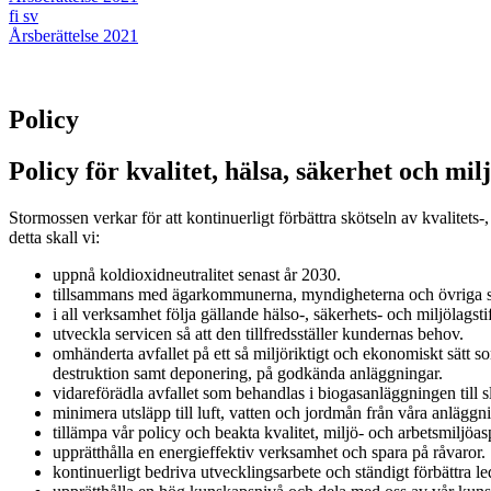
fi
sv
Årsberättelse 2021
Policy
Policy för kvalitet, hälsa, säkerhet och mil
Stormossen verkar för att kontinuerligt förbättra skötseln av kvalitets
detta skall vi:
uppnå koldioxidneutralitet senast år 2030.
tillsammans med ägarkommunerna, myndigheterna och övriga sam
i all verksamhet följa gällande hälso-, säkerhets- och miljölagst
utveckla servicen så att den tillfredsställer kundernas behov.
omhänderta avfallet på ett så miljöriktigt och ekonomiskt sätt 
destruktion samt deponering, på godkända anläggningar.
vidareförädla avfallet som behandlas i biogasanläggningen till s
minimera utsläpp till luft, vatten och jordmån från våra anläggn
tillämpa vår policy och beakta kvalitet, miljö- och arbetsmiljöa
upprätthålla en energieffektiv verksamhet och spara på råvaror.
kontinuerligt bedriva utvecklingsarbete och ständigt förbättra le