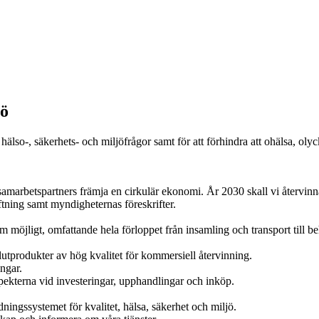
jö
-, hälso-, säkerhets- och miljöfrågor samt för att förhindra att ohälsa,
arbetspartners främja en cirkulär ekonomi. År 2030 skall vi återvinn
iftning samt myndigheternas föreskrifter.
som möjligt, omfattande hela förloppet från insamling och transport till
lutprodukter av hög kvalitet för kommersiell återvinning.
ingar.
spekterna vid investeringar, upphandlingar och inköp.
dningssystemet för kvalitet, hälsa, säkerhet och miljö.