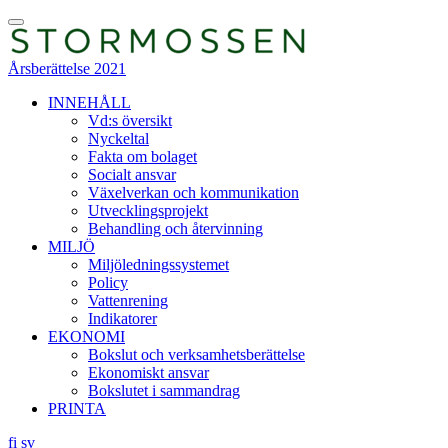
Skip
Toggle
to
Menu
content
Årsberättelse 2021
INNEHÅLL
Vd:s översikt
Nyckeltal
Fakta om bolaget
Socialt ansvar
Växelverkan och kommunikation
Utvecklingsprojekt
Behandling och återvinning
MILJÖ
Miljöledningssystemet
Policy
Vattenrening
Indikatorer
EKONOMI
Bokslut och verksamhetsberättelse
Ekonomiskt ansvar
Bokslutet i sammandrag
PRINTA
fi
sv