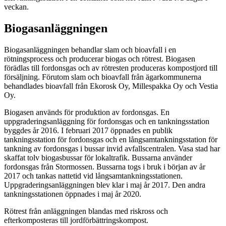
veckan.
Biogasanläggningen
Biogasanläggningen behandlar slam och bioavfall i en
rötningsprocess och producerar biogas och rötrest. Biogasen
förädlas till fordonsgas och av rötresten produceras kompostjord till
försäljning. Förutom slam och bioavfall från ägarkommunerna
behandlades bioavfall från Ekorosk Oy, Millespakka Oy och Vestia
Oy.
Biogasen används för produktion av fordonsgas. En
uppgraderingsanläggning för fordonsgas och en tankningsstation
byggdes år 2016. I februari 2017 öppnades en publik
tankningsstation för fordonsgas och en långsamtankningsstation för
tankning av fordonsgas i bussar invid avfallscentralen. Vasa stad har
skaffat tolv biogasbussar för lokaltrafik. Bussarna använder
fordonsgas från Stormossen. Bussarna togs i bruk i början av år
2017 och tankas nattetid vid långsamtankningsstationen.
Uppgraderingsanläggningen blev klar i maj år 2017. Den andra
tankningsstationen öppnades i maj år 2020.
Rötrest från anläggningen blandas med riskross och
efterkomposteras till jordförbättringskompost.