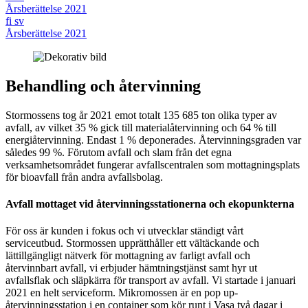
Årsberättelse 2021
fi
sv
Årsberättelse 2021
Behandling och återvinning
Stormossens tog år 2021 emot totalt 135 685 ton olika typer av
avfall, av vilket 35 % gick till materialåtervinning och 64 % till
energiåtervinning. Endast 1 % deponerades. Återvinningsgraden var
således 99 %. Förutom avfall och slam från det egna
verksamhetsområdet fungerar avfallscentralen som mottagningsplats
för bioavfall från andra avfallsbolag.
Avfall mottaget vid återvinningsstationerna och ekopunkterna
För oss är kunden i fokus och vi utvecklar ständigt vårt
serviceutbud. Stormossen upprätthåller ett vältäckande och
lättillgängligt nätverk för mottagning av farligt avfall och
återvinnbart avfall, vi erbjuder hämtningstjänst samt hyr ut
avfallsflak och släpkärra för transport av avfall. Vi startade i januari
2021 en helt serviceform. Mikromossen är en pop up-
återvinningsstation i en container som kör runt i Vasa två dagar i