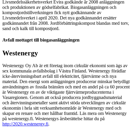
Livsmedelssäkerhetsverket Evira godkände år 2008 anläggningen
och produktionen av gödselfabrikat. Biogasanläggningen och
kompostjordstillverkningen fick nytt godkännande av
Livsmedelsverket i april 2020. Det nya godkännandet ersätter
godkännandet från 2008. Jordförbättringskompost blandas med torv,
sand och kalk till kompostjord.
Avfall mottaget till biogasanläggningen
Westenergy
Westenergy Oy Ab är ett företag inom cirkulär ekonomi som ägs av
sex kommunala avfallsbolag i Västra Finland. Westenergy förädlar
icke-återvinningsbart avfall till elektricitet, fjärrvärme och nya
material. Den energi som anläggningen producerar minskar betydligt
användningen av fossila bränslen och med en andel på ca 60 procent
är Westenergy en av de viktigaste fjärrvärmeproducenterna i
Vasaregionen. Genom att också producera jordbyggnadsmaterial
och återvinningsmetaller samt aktivt stöda utvecklingen av cirkulär
ekonomin i hela sitt verksamhetsområde är Westenergy med och
skapar en renare och mer hållbar framtid. Läs mera om Westenergy
på westenergy.fi. Westenergys årsberättelse hittar du på
http://2020.westenergy.fi
.