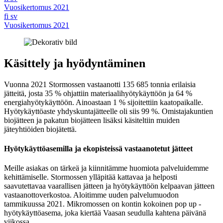
Vuosikertomus 2021
fi
sv
Vuosikertomus 2021
Käsittely ja hyödyntäminen
Vuonna 2021 Stormossen vastaanotti 135 685 tonnia erilaisia
jätteitä, josta 35 % ohjattiin materiaalihyötykäyttöön ja 64 %
energiahyötykäyttöön. Ainoastaan 1 % sijoitettiin kaatopaikalle.
Hyötykäyttöaste yhdyskuntajätteelle oli siis 99 %. Omistajakuntien
biojätteen ja pakatun biojätteen lisäksi käsiteltiin muiden
jäteyhtiöiden biojätettä.
Hyötykäyttöasemilla ja ekopisteissä vastaanotetut jätteet
Meille asiakas on tärkeä ja kiinnitämme huomiota palveluidemme
kehittämiselle. Stormossen ylläpitää kattavaa ja helposti
saavutettavaa vaarallisen jätteen ja hyötykäyttöön kelpaavan jätteen
vastaanottoverkostoa. Aloitimme uuden palvelumuodon
tammikuussa 2021. Mikromossen on kontin kokoinen pop up -
hyötykäyttöasema, joka kiertää Vaasan seudulla kahtena päivänä
viikossa.