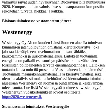
valmistus saivat uuden hyväksynnän Ruokavirastolta huhtikuussa
2020. Kompostimullan valmistuksessa maanparannuskompostiin
sekoitetaan turvetta, hiekkaa ja kalkkia.
Biokaasulaitoksessa vastaanotetut jätteet
Westenergy
Westenergy Oy Ab on kuuden Länsi-Suomen alueella toimivan
kunnallisen jätehuoltoyhtiön omistama kiertotalousyritys, joka
jalostaa kierrätykseen soveltumattoman osan sähköksi,
kaukolämmöksi ja uusiomateriaaleiksi. Laitoksen tuottamalla
energialla on paikallisesti suuri ympäristövaikutus vähentäen
fossiilisten polttoaineiden tarvetta energiantuotannossa. Laitoksen
tuotanto kattaa noin 60 prosenttia Vaasan alueen kaukolämmöstä.
Tuottamalla maanrakennusmateriaalia ja kierrätysmetalleja sekä
olemalla aktiivisesti mukana kehittämässä kiertotaloutta toiminta-
alueellaan Westenergy on luomassa puhtaampaa ja kestävämpää
tulevaisuutta. Lue lisää Westenergystä osoitteessa westenergy.fi.
Westenergyn vuosikertomuksen löydät osoitteesta
http://2020.westenergy.fi.
Stormossenin toimitukset Westenergylle