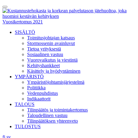
Skip
Toggle
to
Menu
content
Vuosikertomus 2021
SISÄLTÖ
Toimitusjohtajan katsaus
Stormossenin avainluvut
Tietoa yrityksestä
Sosiaalinen vastuu
Vuorovaikutus ja viestintä
Kehityshankkeet
Käsittely ja hyödyntäminen
YMPÄRISTÖ
Ympäristöjohtamisjärjestelmä
Politiikka
Vedenpuhdistus
Indikaattorit
TALOUS
Tilinpäätös ja toimintakertomus
Taloudellinen vastuu
Tilinpäätöksen yhteenveto
TULOSTUS
fi
sv