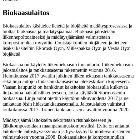
Biokaasulaitos
Biokaasulaitos käsittelee lietettä ja biojätettä mädätysprosessissa ja
tuottaa biokaasua ja mädätysjäämää. Biokaasu jalostetaan
liikennepolttoaineeksi ja mädätysjäämästä valmistetaan
kompostimultaa myyntiin. Omistajakuntien biojätteen ja lietteen
lisäksi käsiteltiin Ekorosk Oy:n, Millespakka Oy:n ja Vestia Oy:n
biojätettä.
Biokaasua on käytetty liikennekaasun tuotantoon. Liikennekaasun
jalostuslaitos ja tankkausasema rakennettiin vuonna 2016.
Helmikuussa 2017 avattiin julkinen liikennekaasun tankkausasema
sekä linja-autojen hidastankkausasema jätekeskuksen kupeeseen.
Vaasan kaupunki on hankkinut kaksitoista biokaasulla kulkevaa
linja-autoa paikallisliikenteeseen, jotka käyttävät Stormossenin
biokaasua. Linja-autot otettiin käyttöön alkuvuodesta 2017 ja ne
tankataan öisin hidastankkausasemalla. Jalostuslaitos valmistui
toukokuussa 2017. Toinen tankkausasema avattiin vuonna 2020.
Mädätysjäämä laitokselta sekoitetaan risuhakkeeseen ja
jälkikompostoidaan maanparannuskompostiksi. Evira on antanut
laitokselle laitoshyväksynnän ja hyväksynyt lannoitevalmisteiden
valmistuksen vuonna 2008. Biokaasulaitos ja kompostimullan